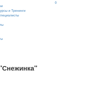
0
ки
урсы и Тренинги
Специалисты
ты
ты
 "Снежинка"