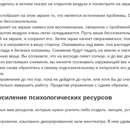
одитесь в летнем театре на открытом воздухе и посмотрите на экр
отобразит на этом экране то, что является источником проблемы.
ше бессознательное.
разит на экране символ или воспоминание, связанное с проблемой
рытом воздухе очень легко складываются. Пусть ваше бессознате
 на экране, и сохранит его. Затем экран начнет сворачиваться, по
ух и направится в вашу сторону. Оказавшись над вами, она распад
лада и белизна осязаемы. Снежинки будут падать на землю и таять
ые вещи. Вы осознаете, что на восходе сияет солнце, и до вас дон
сь из растаявших снежинок, вы начнете осознавать окружающий вас 
ем снова обратитесь к своему подсознательному и попросите его да
на.
пражнение до тех пор, пока не дойдете до нуля, или хотя бы до оч
тельно завершить работу. Проделав упражнение с одним образом, 
 усиление психологических ресурсов
х вам ресурсов, которые нужно усилить либо создать: эмоции, уст
 огромном, изысканно декорированном зале кинотеатра. В нем удив