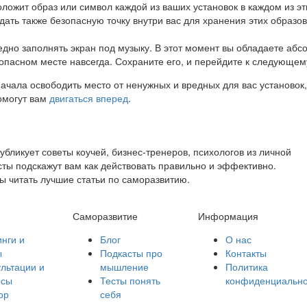
ложит образ или символ каждой из ваших установок в каждом из эт
ать также безопасную точку внутри вас для хранения этих образов,
дно заполнять экран под музыку. В этот момент вы обладаете абс
опасном месте навсегда. Сохраните его, и перейдите к следующем
начала освободить место от ненужных и вредных для вас установок
омогут вам
двигаться вперед
.
ликует советы коучей, бизнес-тренеров, психологов из личной
ты подскажут вам как действовать правильно и эффективно.
ы читать лучшие статьи по саморазвитию.
Саморазвитие
Информация
нги и
Блог
О нас
ы
Подкасты про
Контакты
льтации и
мышление
Политика
осы
Тесты понять
конфиденциально
ор
себя