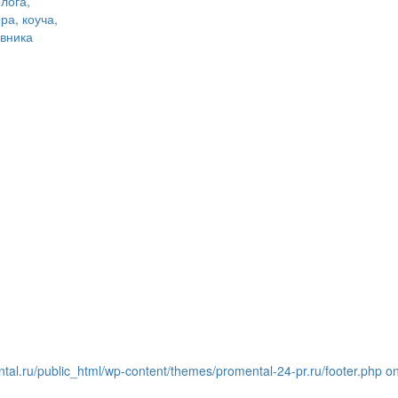
лога,
ра, коуча,
авника
tal.ru/public_html/wp-content/themes/promental-24-pr.ru/footer.php on