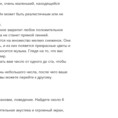
ан, очень маленький, находящийся
 Он может быть реалистичным или не
.
льное закрепит любое положительное
ка не станет прямой линией.
ется на множество мелких снежинок. Они
, и из них появятся прекрасные цветы и
осится музыка. Глядя на то, что вас
мир.
ть вам число от одного до ста, чтобы
ень небольшого числа, после чего ваше
вы можете перейти к другому.
ановки, поведение. Найдите около 6
ительная акустика и огромный экран,