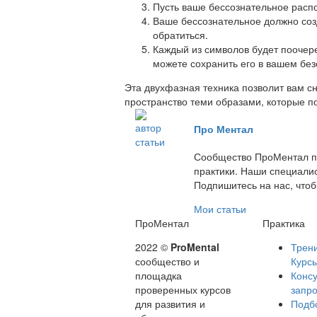
Пусть ваше бессознательное распо
Ваше бессознательное должно созд
обратиться.
Каждый из символов будет поочере
можете сохранить его в вашем без
Эта двухфазная техника позволит вам с
пространство теми образами, которые п
Про Ментал
Сообщество ПроМентал пуб
практики. Наши специалис
Подпишитесь на нас, чтоб
Мои статьи
ПроМентал
Практика
2022 ©
ProMental
Трени
сообщество и
Курс
площадка
Консу
проверенных курсов
запр
для развития и
Подб