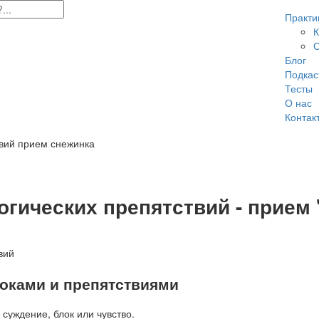
Практи
К
Блог
Подкас
Тесты
О нас
Контак
огических препятствий - прием
локами и препятствиями
суждение, блок или чувство.