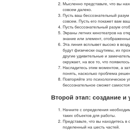
Мысленно представьте, что вы нах
совсем далеко.
Пусть ваш бессознательный разум 
совсем. Пусть его покажет вам ва
Пусть бессознательный разум отоб
Экраны летних кинотеатров на отк
знание или элемент, отображенный
Эта линия всплывет высоко в возд
будут физически ощутимы, их прох
другие удивительные и замечательн
окружает, на все то, что появило
Насладитесь этим моментом, а зат
понять, насколько проблема реше
Повторяйте это психологическое у
бессознательное сможет самостоя
Второй этап: создание и
Начните с определения необходимы
таких объектов для работы.
Представьте, что вы находитесь в
поделенный на шесть частей.